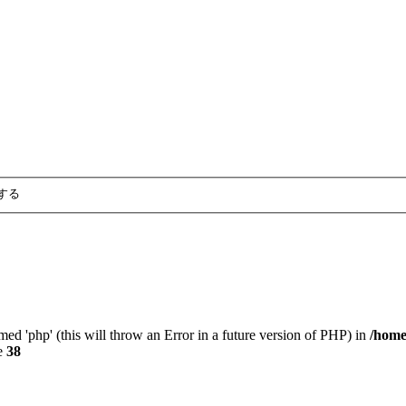
med 'php' (this will throw an Error in a future version of PHP) in
/home
e
38