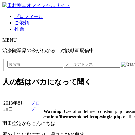
プロフィール
ご依頼
推薦
MENU
治療院業界の今がわかる！対談動画配信中
人の話はバカになって聞く
2013年8月
ブロ
28日
グ
Warning
: Use of undefined constant php - assu
content/themes/michelltemp/single.php
on lin
羽田空港からこんにちは！
暦の上では秋になり、暑さもひと段落