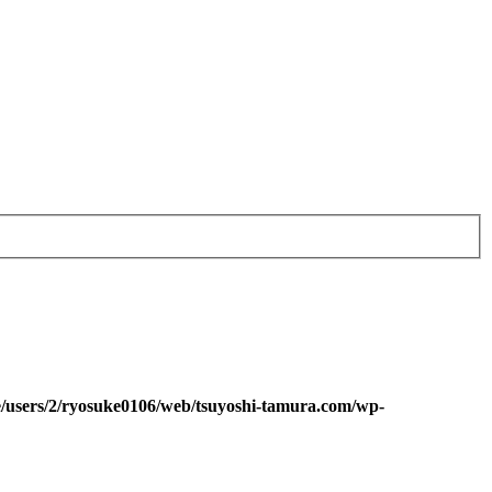
/users/2/ryosuke0106/web/tsuyoshi-tamura.com/wp-