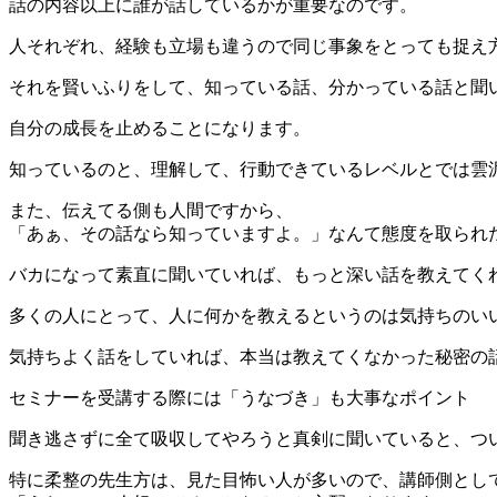
話の内容以上に誰が話しているかが重要なのです。
人それぞれ、経験も立場も違うので同じ事象をとっても捉え
それを賢いふりをして、知っている話、分かっている話と聞
自分の成長を止めることになります。
知っているのと、理解して、行動できているレベルとでは雲
また、伝えてる側も人間ですから、
「あぁ、その話なら知っていますよ。」なんて態度を取られ
バカになって素直に聞いていれば、もっと深い話を教えてく
多くの人にとって、人に何かを教えるというのは気持ちのい
気持ちよく話をしていれば、本当は教えてくなかった秘密の
セミナーを受講する際には「うなづき」も大事なポイント
聞き逃さずに全て吸収してやろうと真剣に聞いていると、つ
特に柔整の先生方は、見た目怖い人が多いので、講師側とし