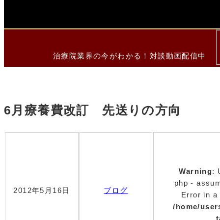
治療院業界の今がわかる！対談動画配信中
6月療養費改訂 先送りの方向
Warning
:
php - assume
2012年5月16日
ブログ
Error in a
/home/user