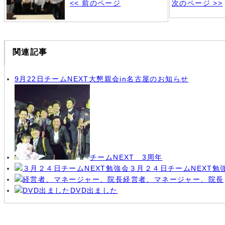
<< 前のページ
次のページ >>
関連記事
9月22日チームNEXT大懇親会in名古屋のお知らせ
チームNEXT 3周年
３月２４日チームNEXT勉
経営者、マネージャー、院長
DVD出ました