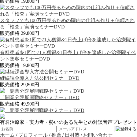
販売価格 19,800円
スタッフでも100万円売るための院内の仕組み作り＋信頼され
る「検査」実演セミナーDVD
販売価格 29,800円
有料患者を1回で71人獲得&1日売上げ倍を達成した治療院イベ
ント集客セミナーDVD
販売価格 19,800円
継続課金導入方法公開セミナーDVD
販売価格 29,800円
「開業分院展開戦略セミナー」DVD
販売価格 49,900円
有名治療家・実力者・勢いのある先生との対談音声プレゼント
ホーム
/
プロフィール
/
推薦
/
田村塾
/
お問い合わせ