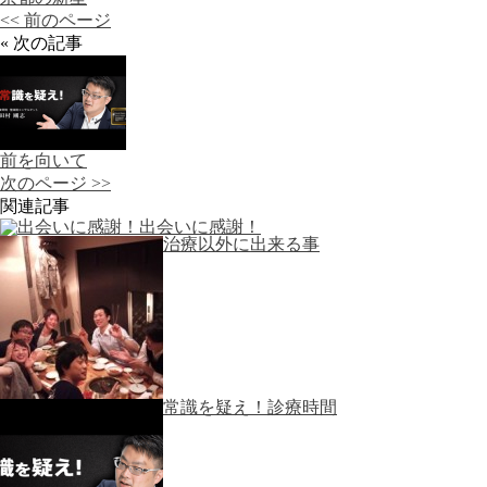
<< 前のページ
« 次の記事
前を向いて
次のページ >>
関連記事
出会いに感謝！
治療以外に出来る事
常識を疑え！診療時間