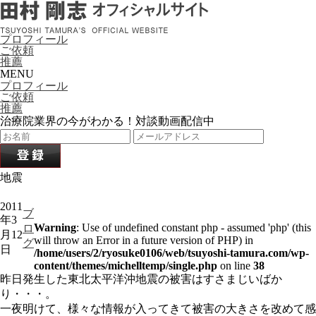
プロフィール
ご依頼
推薦
MENU
プロフィール
ご依頼
推薦
治療院業界の今がわかる！対談動画配信中
地震
2011
ブ
年3
Warning
: Use of undefined constant php - assumed 'php' (this
ロ
月12
will throw an Error in a future version of PHP) in
グ
日
/home/users/2/ryosuke0106/web/tsuyoshi-tamura.com/wp-
content/themes/michelltemp/single.php
on line
38
昨日発生した東北太平洋沖地震の被害はすさまじいばか
り・・・。
一夜明けて、様々な情報が入ってきて被害の大きさを改めて感